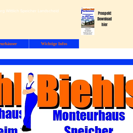
g Wittlich Speicher Landscheid
Prospekt
Download
hier
eurhäuser
Wichtige Infos