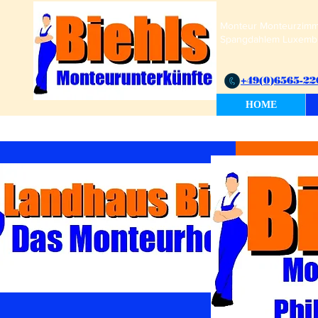
Monteur Monteurzimme
Spangdahlem Luxembu
+49(0)6565-22
HOME