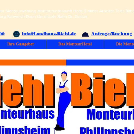
r Monteurwohung Monteurunterkunft Hotel Zimmer Arbeiter Trier Bitbur
rg Schweich Daun Gerolstein Bahn Dr. Oetker
00
info@Landhaus-Biehl.de
Anfrage/Buchung
Ihre Gastgeber
Das MonteurHotel
Die Mont